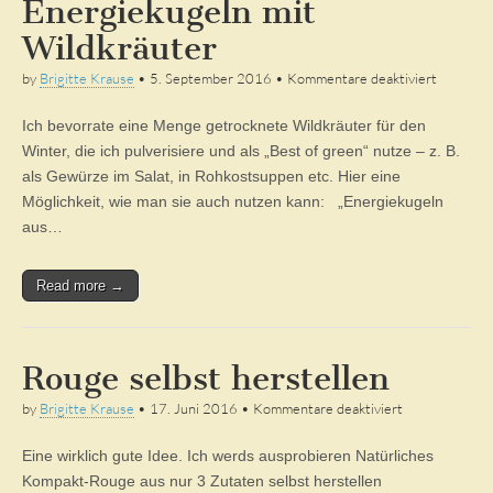
Energiekugeln mit
Wildkräuter
für
by
Brigitte Krause
•
5. September 2016
•
Kommentare deaktiviert
Energiek
mit
Ich bevorrate eine Menge getrocknete Wildkräuter für den
Wildkräu
Winter, die ich pulverisiere und als „Best of green“ nutze – z. B.
als Gewürze im Salat, in Rohkostsuppen etc. Hier eine
Möglichkeit, wie man sie auch nutzen kann: „Energiekugeln
aus…
Read more →
Rouge selbst herstellen
für
by
Brigitte Krause
•
17. Juni 2016
•
Kommentare deaktiviert
Rouge
selbst
Eine wirklich gute Idee. Ich werds ausprobieren Natürliches
herstellen
Kompakt-Rouge aus nur 3 Zutaten selbst herstellen