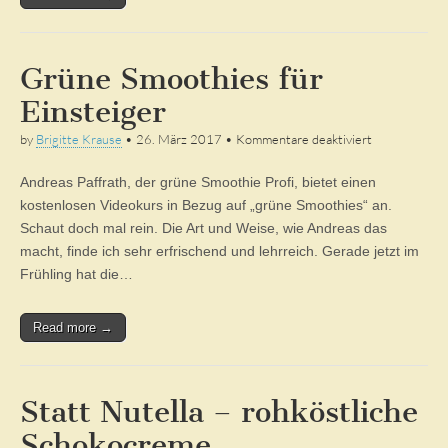
Grüne Smoothies für
Einsteiger
für
by
Brigitte Krause
•
26. März 2017
•
Kommentare deaktiviert
Grüne
Smoothies
Andreas Paffrath, der grüne Smoothie Profi, bietet einen
für
Einsteiger
kostenlosen Videokurs in Bezug auf „grüne Smoothies“ an.
Schaut doch mal rein. Die Art und Weise, wie Andreas das
macht, finde ich sehr erfrischend und lehrreich. Gerade jetzt im
Frühling hat die…
Read more →
Statt Nutella – rohköstliche
Schokocreme