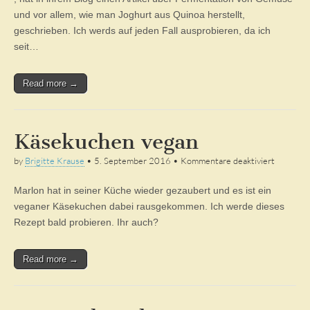
Milchsäure
und vor allem, wie man Joghurt aus Quinoa herstellt,
geschrieben. Ich werds auf jeden Fall ausprobieren, da ich
seit…
Read more →
Käsekuchen vegan
für
by
Brigitte Krause
•
5. September 2016
•
Kommentare deaktiviert
Käsekuc
vegan
Marlon hat in seiner Küche wieder gezaubert und es ist ein
veganer Käsekuchen dabei rausgekommen. Ich werde dieses
Rezept bald probieren. Ihr auch?
Read more →