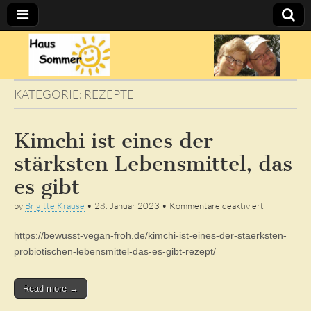
Sommer's
BLOG
KATEGORIE:
REZEPTE
Kimchi ist eines der
stärksten Lebensmittel, das
es gibt
für
by
Brigitte Krause
•
28. Januar 2023
•
Kommentare deaktiviert
Kimchi
ist
https://bewusst-vegan-froh.de/kimchi-ist-eines-der-staerksten-
eines
der
probiotischen-lebensmittel-das-es-gibt-rezept/
stärksten
Lebensmitte
das
Read more →
es
gibt