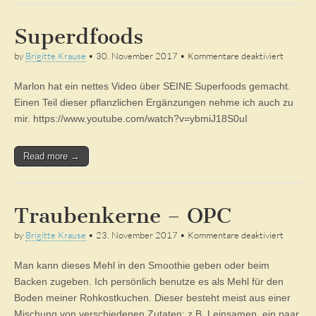
Superdfoods
für
by
Brigitte Krause
•
30. November 2017
•
Kommentare deaktiviert
Superdf
Marlon hat ein nettes Video über SEINE Superfoods gemacht.
Einen Teil dieser pflanzlichen Ergänzungen nehme ich auch zu
mir. https://www.youtube.com/watch?v=ybmiJ18S0uI
Read more →
Traubenkerne – OPC
für
by
Brigitte Krause
•
23. November 2017
•
Kommentare deaktiviert
Trauben
–
Man kann dieses Mehl in den Smoothie geben oder beim
OPC
Backen zugeben. Ich persönlich benutze es als Mehl für den
Boden meiner Rohkostkuchen. Dieser besteht meist aus einer
Mischung von verschiedenen Zutaten: z.B. Leinsamen, ein paar