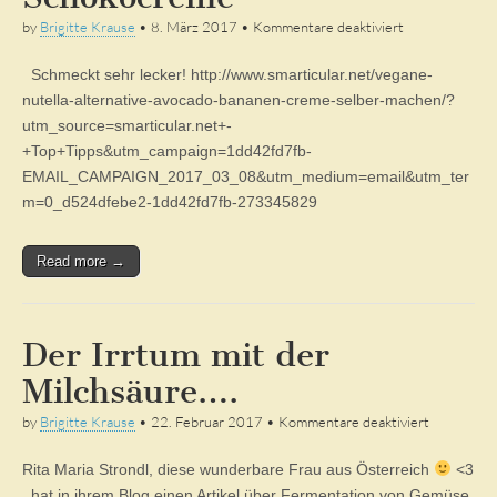
für
by
Brigitte Krause
•
8. März 2017
•
Kommentare deaktiviert
Statt
Nutella
Schmeckt sehr lecker! http://www.smarticular.net/vegane-
–
rohköstliche
nutella-alternative-avocado-bananen-creme-selber-machen/?
Schokocreme
utm_source=smarticular.net+-
+Top+Tipps&utm_campaign=1dd42fd7fb-
EMAIL_CAMPAIGN_2017_03_08&utm_medium=email&utm_ter
m=0_d524dfebe2-1dd42fd7fb-273345829
Read more →
Der Irrtum mit der
Milchsäure….
für
by
Brigitte Krause
•
22. Februar 2017
•
Kommentare deaktiviert
Der
Irrtum
Rita Maria Strondl, diese wunderbare Frau aus Österreich
<3
mit
der
, hat in ihrem Blog einen Artikel über Fermentation von Gemüse