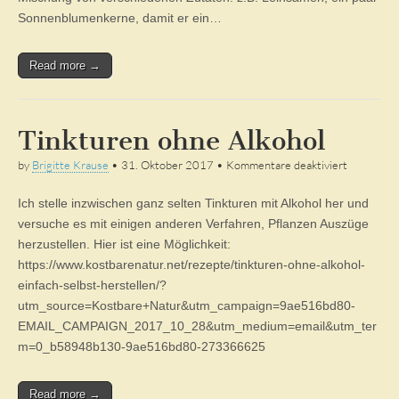
Sonnenblumenkerne, damit er ein…
Read more →
Tinkturen ohne Alkohol
für
by
Brigitte Krause
•
31. Oktober 2017
•
Kommentare deaktiviert
Tinkturen
ohne
Ich stelle inzwischen ganz selten Tinkturen mit Alkohol her und
Alkohol
versuche es mit einigen anderen Verfahren, Pflanzen Auszüge
herzustellen. Hier ist eine Möglichkeit:
https://www.kostbarenatur.net/rezepte/tinkturen-ohne-alkohol-
einfach-selbst-herstellen/?
utm_source=Kostbare+Natur&utm_campaign=9ae516bd80-
EMAIL_CAMPAIGN_2017_10_28&utm_medium=email&utm_ter
m=0_b58948b130-9ae516bd80-273366625
Read more →