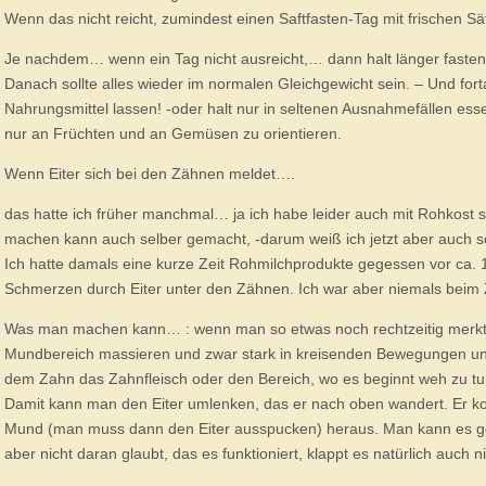
Wenn das nicht reicht, zumindest einen Saftfasten-Tag mit frischen S
Je nachdem… wenn ein Tag nicht ausreicht,… dann halt länger fast
Danach sollte alles wieder im normalen Gleichgewicht sein. – Und for
Nahrungsmittel lassen! -oder halt nur in seltenen Ausnahmefällen essen.
nur an Früchten und an Gemüsen zu orientieren.
Wenn Eiter sich bei den Zähnen meldet….
das hatte ich früher manchmal… ja ich habe leider auch mit Rohkost so
machen kann auch selber gemacht, -darum weiß ich jetzt aber auch 
Ich hatte damals eine kurze Zeit Rohmilchprodukte gegessen vor ca. 
Schmerzen durch Eiter unter den Zähnen. Ich war aber niemals beim
Was man machen kann… : wenn man so etwas noch rechtzeitig merk
Mundbereich massieren und zwar stark in kreisenden Bewegungen un
dem Zahn das Zahnfleisch oder den Bereich, wo es beginnt weh zu tu
Damit kann man den Eiter umlenken, das er nach oben wandert. Er 
Mund (man muss dann den Eiter ausspucken) heraus. Man kann es g
aber nicht daran glaubt, das es funktioniert, klappt es natürlich auch ni