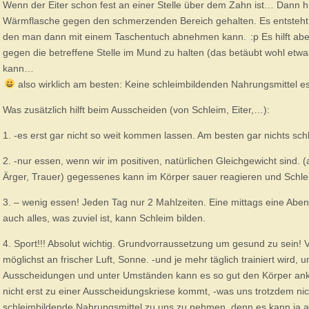
Wenn der Eiter schon fest an einer Stelle über dem Zahn ist… Dann h
Wärmflasche gegen den schmerzenden Bereich gehalten. Es entsteht d
den man dann mit einem Taschentuch abnehmen kann.
:p
Es hilft ab
gegen die betreffene Stelle im Mund zu halten (das betäubt wohl etwa
kann…
also wirklich am besten: Keine schleimbildenden Nahrungsmittel es
Was zusätzlich hilft beim Ausscheiden (von Schleim, Eiter,…):
1. -es erst gar nicht so weit kommen lassen. Am besten gar nichts s
2. -nur essen, wenn wir im positiven, natürlichen Gleichgewicht sind. 
Ärger, Trauer) gegessenes kann im Körper sauer reagieren und Schlei
3. – wenig essen! Jeden Tag nur 2 Mahlzeiten. Eine mittags eine Abe
auch alles, was zuviel ist, kann Schleim bilden.
4. Sport!!! Absolut wichtig. Grundvorraussetzung um gesund zu sein!
möglichst an frischer Luft, Sonne. -und je mehr täglich trainiert wird, u
Ausscheidungen und unter Umständen kann es so gut den Körper ankur
nicht erst zu einer Ausscheidungskriese kommt, -was uns trotzdem nich
schleimbildende Nahrungsmittel zu uns zu nehmen, denn es kann ja 