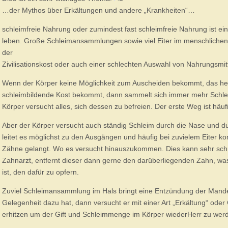
…der Mythos über Erkältungen und andere „Krankheiten“…
schleimfreie Nahrung oder zumindest fast schleimfreie Nahrung ist 
leben. Große Schleimansammlungen sowie viel Eiter im menschlichen
der
Zivilisationskost oder auch einer schlechten Auswahl von Nahrungsmitt
Wenn der Körper keine Möglichkeit zum Auscheiden bekommt, das hei
schleimbildende Kost bekommt, dann sammelt sich immer mehr Schlei
Körper versucht alles, sich dessen zu befreien. Der erste Weg ist häu
Aber der Körper versucht auch ständig Schleim durch die Nase und du
leitet es möglichst zu den Ausgängen und häufig bei zuvielem Eiter ko
Zähne gelangt. Wo es versucht hinauszukommen. Dies kann sehr sc
Zahnarzt, entfernt dieser dann gerne den darüberliegenden Zahn, was 
ist, den dafür zu opfern.
Zuviel Schleimansammlung im Hals bringt eine Entzündung der Mande
Gelegenheit dazu hat, dann versucht er mit einer Art „Erkältung“ oder
erhitzen um der Gift und Schleimmenge im Körper wiederHerr zu wer