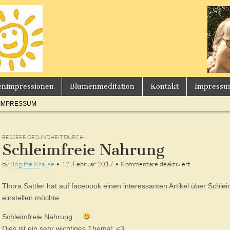
s
enimpressionen
Blumenmeditation
Kontakt
Impress
IMPRESSUM
BESSERE GESUNDHEIT DURCH ...
Schleimfreie Nahrung
für
by
Brigitte Krause
•
12. Februar 2017
•
Kommentare deaktiviert
Schleimfreie
Nahrung
Thora Sattler hat auf facebook einen interessanten Artikel über Schle
einstellen möchte.
Schleimfreie Nahrung…
Dies ist ein sehr wichtiges Thema!
<3