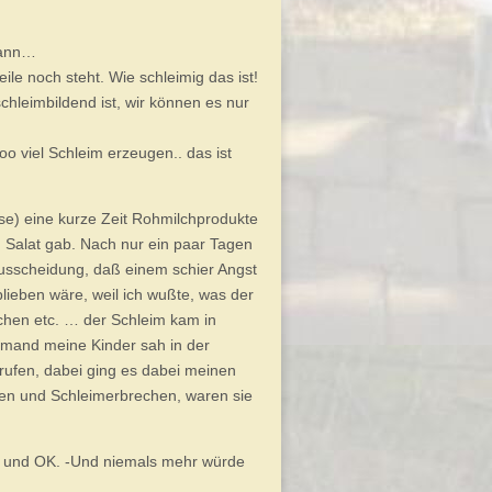
 kann…
ile noch steht. Wie schleimig das ist!
hleimbildend ist, wir können es nur
 viel Schleim erzeugen.. das ist
iese) eine kurze Zeit Rohmilchprodukte
 Salat gab. Nach nur ein paar Tagen
usscheidung, daß einem schier Angst
lieben wäre, weil ich wußte, was der
chen etc. … der Schleim kam in
emand meine Kinder sah in der
erufen, dabei ging es dabei meinen
ten und Schleimerbrechen, waren sie
ei und OK. -Und niemals mehr würde