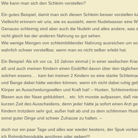
Wie kann man sich den Schleim vorstellen?
Ein gutes Beispiel, damit man sich diesen Schleim besser vorstellen
Vielleicht erinnern wir uns, wie es aussieht, wenn Nudelwasser eine We
Genauso schleimig sind aber auch die Nudeln und alles andere, was sc
nicht gleich bei der anderen Nahrung so gut sehen.
Wie wenige Mengen von schleimbildender Nahrung ausreichen um sooo
wahrlich schwer vorstellbar, wenn man es nicht selber erlebt hat.
Ein Beispiel: Als ich vor ca. 10 Jahren einmal ( in einer seelischen Kr
aß und auch meinen Kindern einen Esslöffel davon über den täglichen
solchen essens…. kam bei meinen 2 Kindern so eine starke Schleima
und Bange dabei hätte werden können, wenn ich nicht dabei ruhig geb
Körper an Ausscheidungswillen und Kraft hat! – Husten, Schleimerbre
Blasen aus der Nase geblubbert… etc. Ich musste aufpassen, daß ni
kurzen Zeit des Ausscheidens, denn jeder hätte ja sofort einen Arzt g
Kindern trotzdem sehr gut, außer halt ab und zu dem schlimmen Hus
sonst guter Dinge und schwer Zuhause zu halten. –
doch nur ein paar Tage und alles war wieder bestens, der Spuk vorb
ich Rohmilchprodukte anrühren oder geben!!!