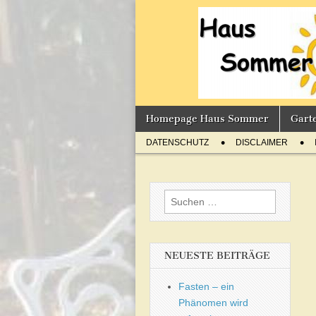
Sommer'
BLOG
Skip
Main
Homepage Haus Sommer
Gart
to
menu
Sub
content
DATENSCHUTZ
DISCLAIMER
menu
Suchen
nach:
NEUESTE BEITRÄGE
Fasten – ein
Phänomen wird