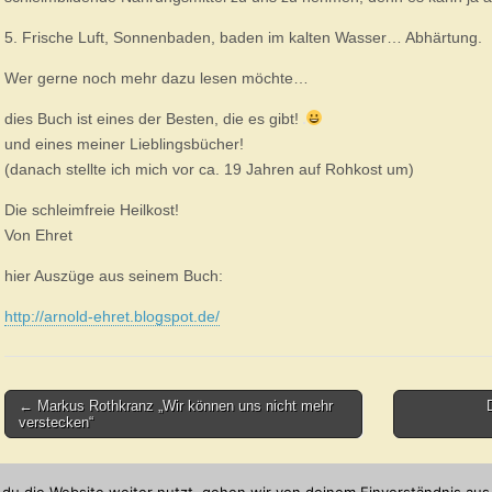
5. Frische Luft, Sonnenbaden, baden im kalten Wasser… Abhärtung.
Wer gerne noch mehr dazu lesen möchte…
dies Buch ist eines der Besten, die es gibt!
und eines meiner Lieblingsbücher!
(danach stellte ich mich vor ca. 19 Jahren auf Rohkost um)
Die schleimfreie Heilkost!
Von Ehret
hier Auszüge aus seinem Buch:
http://arnold-ehret.blogspot.de/
Post
← Markus Rothkranz „Wir können uns nicht mehr
verstecken“
navigation