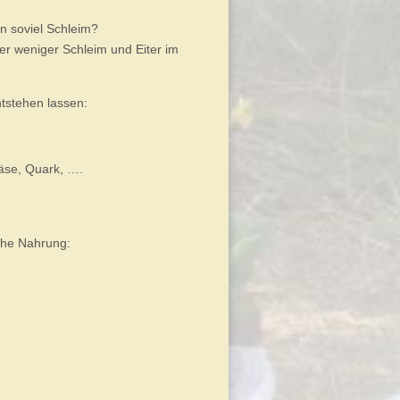
 soviel Schleim?
er weniger Schleim und Eiter im
ntstehen lassen:
Käse, Quark, ….
iche Nahrung: