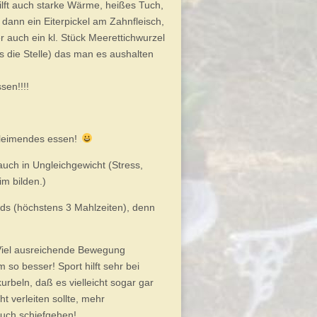
ilft auch starke Wärme, heißes Tuch,
ann ein Eiterpickel am Zahnfleisch,
er auch ein kl. Stück Meerettichwurzel
s die Stelle) das man es aushalten
sen!!!!
chleimendes essen!
(auch in Ungleichgewicht (Stress,
m bilden.)
nds (höchstens 3 Mahlzeiten), denn
 Viel ausreichende Bewegung
m so besser! Sport hilft sehr bei
beln, daß es vielleicht sogar gar
t verleiten sollte, mehr
auch schiefgehen!