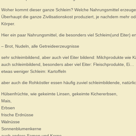
Woher kommt dieser ganze Schleim? Welche Nahrungsmittel erzeugen
Überhaupt die ganze Zivilisationskost produziert, je nachdem mehr od
Körper.
Hier ein paar Nahrungsmittel, die besonders viel Schleim(und Eiter) e
– Brot, Nudeln, alle Getreideerzeugnisse
sehr schleimbildend, aber auch viel Eiter bildend: Milchprodukte wie 
auch schleimbildend, besonders aber viel Eiter: Fleischprodukte, Ei…
etwas weniger Schleim: Kartoffeln
aber auch die Rohköstler essen häufig zuviel schleimbildende, natürl
Hülsenfrüchte, wie gekeimte Linsen, gekeimte Kichererbsen,
Mais,
Erbsen
frische Erdnüsse
Walnüsse
Sonnenblumenkerne
auch andere Samen und Kerne