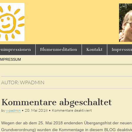
s
enimpressionen
Blumenmeditation
Kontakt
Impress
IMPRESSUM
AUTOR:
WPADMIN
Kommentare abgeschaltet
für
by
wpadmin
•
20. Mai 2018
•
Kommentare deaktiviert
Kommentare
abgeschaltet
Wegen der ab dem 25. Mai 2018 endenden Übergangsfrist der neu
Grundverordnung) wurden die Kommentage in diesem BLOG deaktivier