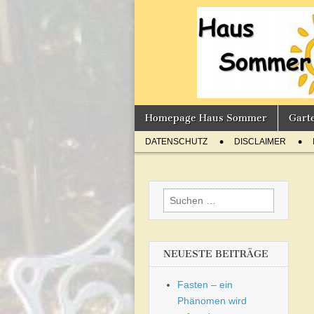
Sommer'
BLOG
Skip
Main
Homepage Haus Sommer
Gart
to
menu
Sub
content
DATENSCHUTZ
DISCLAIMER
menu
Suchen
nach:
NEUESTE BEITRÄGE
Fasten – ein
Phänomen wird