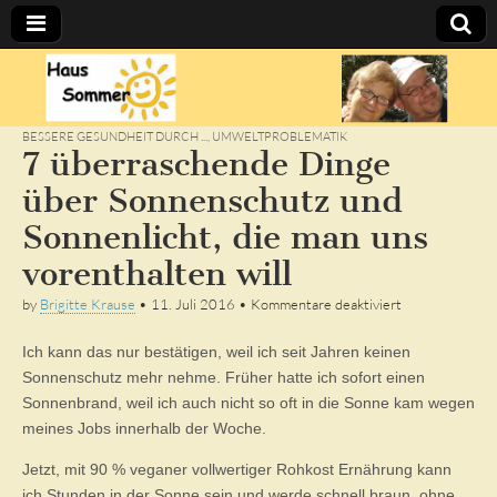
Sommer's
BLOG
BESSERE GESUNDHEIT DURCH ...
,
UMWELTPROBLEMATIK
7 überraschende Dinge
über Sonnenschutz und
Sonnenlicht, die man uns
vorenthalten will
für
by
Brigitte Krause
•
11. Juli 2016
•
Kommentare deaktiviert
7
überraschende
Ich kann das nur bestätigen, weil ich seit Jahren keinen
Dinge
über
Sonnenschutz mehr nehme. Früher hatte ich sofort einen
Sonnenschutz
Sonnenbrand, weil ich auch nicht so oft in die Sonne kam wegen
und
Sonnenlicht,
meines Jobs innerhalb der Woche.
die
man
Jetzt, mit 90 % veganer vollwertiger Rohkost Ernährung kann
uns
ich Stunden in der Sonne sein und werde schnell braun, ohne