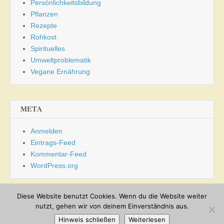
Persönlichkeitsbildung
Pflanzen
Rezepte
Rohkost
Spirituelles
Umweltproblematik
Vegane Ernährung
META
Anmelden
Eintrags-Feed
Kommentar-Feed
WordPress.org
Diese Website benutzt Cookies. Wenn du die Website weiter
nutzt, gehen wir von deinem Einverständnis aus.
Copyright © 2026
Sommer's BLOG
. All Rights Reserved.
Hinweis schließen
Weiterlesen