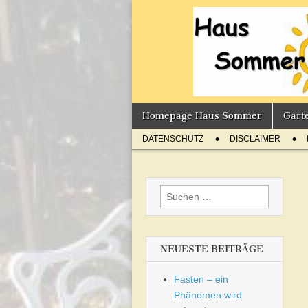
Sommer'
BLOG
Skip
Main
Homepage Haus Sommer
Gart
to
menu
Sub
content
DATENSCHUTZ
DISCLAIMER
menu
Suchen
nach:
NEUESTE BEITRÄGE
Fasten – ein
Phänomen wird