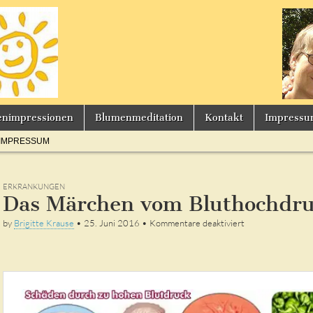
s
enimpressionen
Blumenmeditation
Kontakt
Impress
IMPRESSUM
ERKRANKUNGEN
Das Märchen vom Bluthochdr
für
by
Brigitte Krause
•
25. Juni 2016
•
Kommentare deaktiviert
Das
Märchen
vom
Bluthochdruck