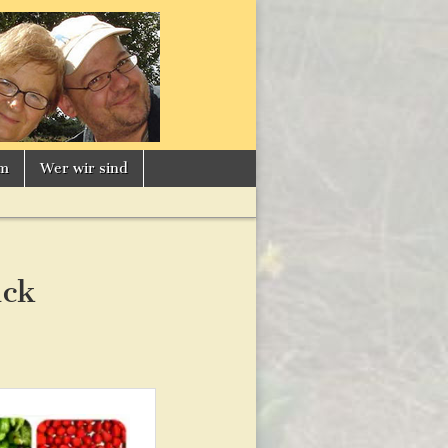
um
Wer wir sind
uck