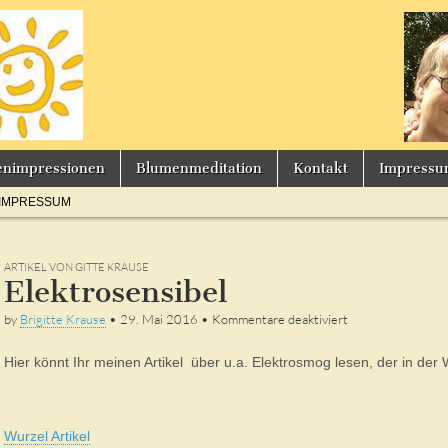
s
enimpressionen
Blumenmeditation
Kontakt
Impress
IMPRESSUM
ARTIKEL VON GITTE KRAUSE
Elektrosensibel
für
by
Brigitte Krause
•
29. Mai 2016
•
Kommentare deaktiviert
Elektrosensibel
Hier könnt Ihr meinen Artikel über u.a. Elektrosmog lesen, der in der 
Wurzel Artikel