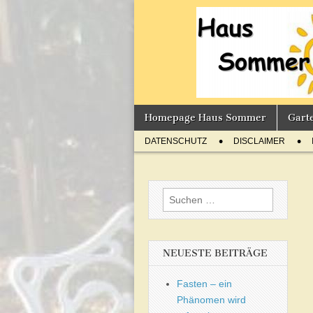
Sommer'
BLOG
Skip
Main
Homepage Haus Sommer
Gart
to
menu
Sub
content
DATENSCHUTZ
DISCLAIMER
menu
Suchen
nach:
NEUESTE BEITRÄGE
Fasten – ein
Phänomen wird