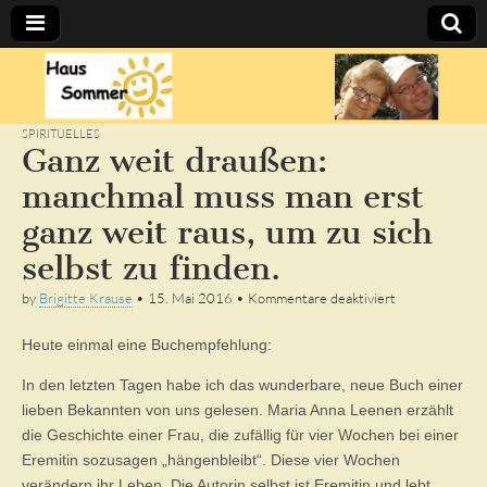
Sommer's
BLOG
SPIRITUELLES
Ganz weit draußen:
manchmal muss man erst
ganz weit raus, um zu sich
selbst zu finden.
für
by
Brigitte Krause
•
15. Mai 2016
•
Kommentare deaktiviert
Ganz
weit
Heute einmal eine Buchempfehlung:
draußen:
manchmal
muss
In den letzten Tagen habe ich das wunderbare, neue Buch einer
man
lieben Bekannten von uns gelesen. Maria Anna Leenen erzählt
erst
die Geschichte einer Frau, die zufällig für vier Wochen bei einer
ganz
weit
Eremitin sozusagen „hängenbleibt“. Diese vier Wochen
raus,
verändern ihr Leben. Die Autorin selbst ist Eremitin und lebt