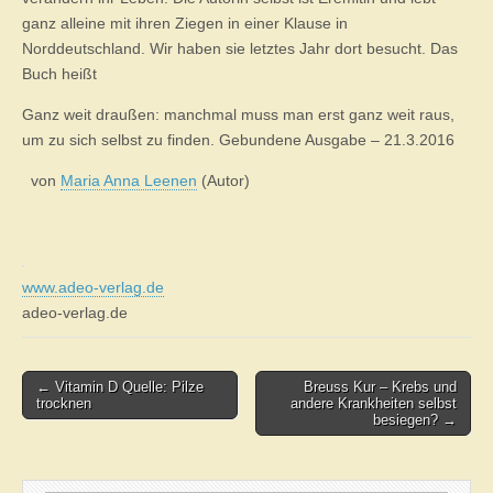
um
zu
ganz alleine mit ihren Ziegen in einer Klause in
sich
Norddeutschland. Wir haben sie letztes Jahr dort besucht. Das
selbst
zu
Buch heißt
finden.
Ganz weit draußen: manchmal muss man erst ganz weit raus,
um zu sich selbst zu finden. Gebundene Ausgabe – 21.3.2016
von
Maria Anna Leenen
(Autor)
www.adeo-verlag.de
adeo-verlag.de
Post
← Vitamin D Quelle: Pilze
Breuss Kur – Krebs und
trocknen
andere Krankheiten selbst
navigation
besiegen? →