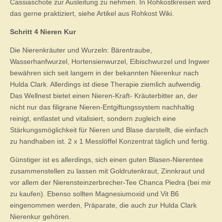
Cassiaschote zur Ausleitung zu nehmen. In Rohkostkreisen wird
das gerne praktiziert, siehe Artikel aus Rohkost Wiki.
Schritt 4 Nieren Kur
Die Nierenkräuter und Wurzeln: Bärentraube,
Wasserhanfwurzel, Hortensienwurzel, Eibischwurzel und Ingwer
bewähren sich seit langem in der bekannten Nierenkur nach
Hulda Clark. Allerdings ist diese Therapie ziemlich aufwendig.
Das Wellnest bietet einen Nieren-Kraft- Kräuterbitter an, der
nicht nur das filigrane Nieren-Entgiftungssystem nachhaltig
reinigt, entlastet und vitalisiert, sondern zugleich eine
Stärkungsmöglichkeit für Nieren und Blase darstellt, die einfach
zu handhaben ist. 2 x 1 Messlöffel Konzentrat täglich und fertig.
Günstiger ist es allerdings, sich einen guten Blasen-Nierentee
zusammenstellen zu lassen mit Goldrutenkraut, Zinnkraut und
vor allem der Nierensteinzerbrecher-Tee Chanca Piedra (bei mir
zu kaufen). Ebenso sollten Magnesiumoxid und Vit B6
eingenommen werden, Präparate, die auch zur Hulda Clark
Nierenkur gehören.