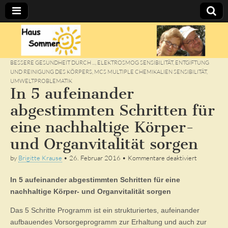
Sommer's
BLOG
BESSERE GESUNDHEIT DURCH ...
,
ELEKTROSMOG SENSIBILITÄT
,
ENTGIFTUNG
UND REINIGUNG DES KÖRPERS
,
MCS MULTIPLE CHEMIKALIEN SENSIBILITÄT
,
UMWELTPROBLEMATIK
In 5 aufeinander
abgestimmten Schritten für
eine nachhaltige Körper-
und Organvitalität sorgen
für
by
Brigitte Krause
•
26. Februar 2016
•
Kommentare deaktiviert
In
5
In 5 aufeinander abgestimmten Schritten für eine
aufeinande
abgestimm
nachhaltige Körper- und Organvitalität sorgen
Schritten
für
Das 5 Schritte Programm ist ein strukturiertes, aufeinander
eine
aufbauendes Vorsorgeprogramm zur Erhaltung und auch zur
nachhaltig