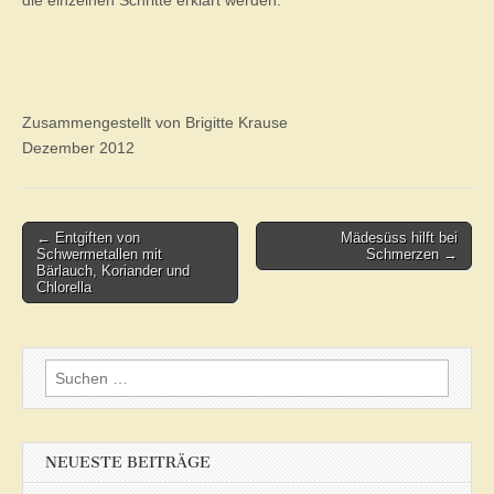
die einzelnen Schritte erklärt werden.
Zusammengestellt von Brigitte Krause
Dezember 2012
Post
← Entgiften von
Mädesüss hilft bei
Schwermetallen mit
Schmerzen →
navigation
Bärlauch, Koriander und
Chlorella
Suchen
nach:
NEUESTE BEITRÄGE