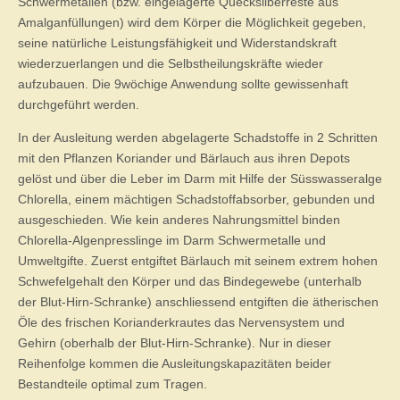
Schwermetallen (bzw. eingelagerte Quecksilberreste aus
Amalganfüllungen) wird dem Körper die Möglichkeit gegeben,
seine natürliche Leistungsfähigkeit und Widerstandskraft
wiederzuerlangen und die Selbstheilungskräfte wieder
aufzubauen. Die 9wöchige Anwendung sollte gewissenhaft
durchgeführt werden.
In der Ausleitung werden abgelagerte Schadstoffe in 2 Schritten
mit den Pflanzen Koriander und Bärlauch aus ihren Depots
gelöst und über die Leber im Darm mit Hilfe der Süsswasseralge
Chlorella, einem mächtigen Schadstoffabsorber, gebunden und
ausgeschieden. Wie kein anderes Nahrungsmittel binden
Chlorella-Algenpresslinge im Darm Schwermetalle und
Umweltgifte. Zuerst entgiftet Bärlauch mit seinem extrem hohen
Schwefelgehalt den Körper und das Bindegewebe (unterhalb
der Blut-Hirn-Schranke) anschliessend entgiften die ätherischen
Öle des frischen Korianderkrautes das Nervensystem und
Gehirn (oberhalb der Blut-Hirn-Schranke). Nur in dieser
Reihenfolge kommen die Ausleitungskapazitäten beider
Bestandteile optimal zum Tragen.