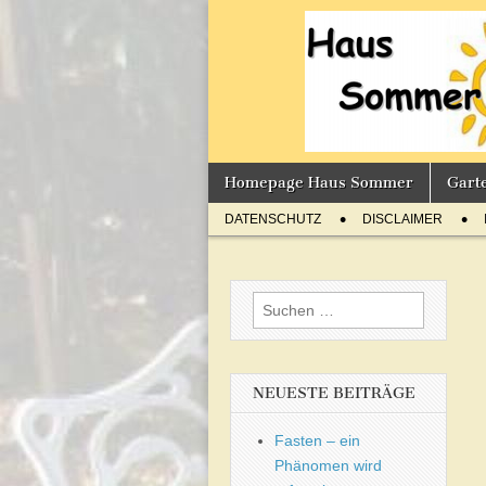
Sommer'
BLOG
Skip
Main
Homepage Haus Sommer
Gart
to
menu
Sub
content
DATENSCHUTZ
DISCLAIMER
menu
Suchen
nach:
NEUESTE BEITRÄGE
Fasten – ein
Phänomen wird