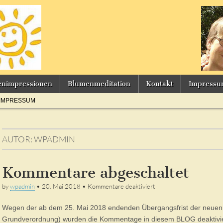
s
enimpressionen
Blumenmeditation
Kontakt
Impress
IMPRESSUM
AUTOR:
WPADMIN
Kommentare abgeschaltet
für
by
wpadmin
•
20. Mai 2018
•
Kommentare deaktiviert
Kommentare
abgeschaltet
Wegen der ab dem 25. Mai 2018 endenden Übergangsfrist der neu
Grundverordnung) wurden die Kommentage in diesem BLOG deaktivier