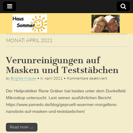
Sommer's
BLOG
MONAT:
APRIL 2021
Verunreinigungen auf
Masken und Teststäbchen
für
by
Brigitte Krause
•
8. April 2021
•
Kommentare deaktiviert
Verunreinigung
auf
Der Heilpraktiker Rene Gräber hat beides unter dem Dunkelfeld
Masken
und
Mikroskop untersucht. Lest seinen ausführlichen Bericht:
Teststäbchen
https://www.yamedo.de/blog/geprueft-wuermer-morgellons-
nanobots-auf-masken-und-teststaebchen/
Read more →