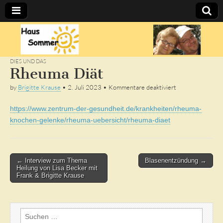
Sommer's
BLOG
DIES UND DAS
Rheuma Diät
für
by
Brigitte Krause
•
2. Juli 2023
•
Kommentare deaktiviert
Rheuma
Diät
https://www.zentrum-der-gesundheit.de/krankheiten/rheuma-
knochen-gelenke/rheuma-uebersicht/rheuma-diaet
Post
← Interview zum Thema
Blasenentzündung →
Heilung von Lisa Becker mit
navigation
Frank & Brigitte Krause
Suchen